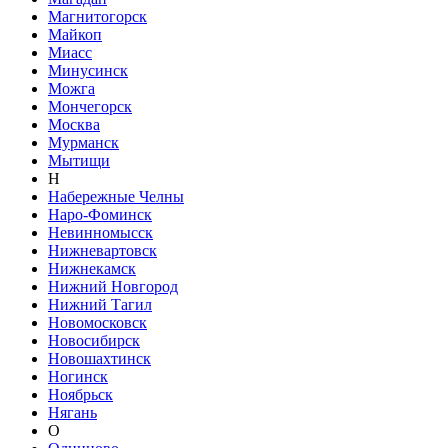
Магнитогорск
Майкоп
Миасс
Минусинск
Можга
Мончегорск
Москва
Мурманск
Мытищи
Н
Набережные Челны
Наро-Фоминск
Невинномысск
Нижневартовск
Нижнекамск
Нижний Новгород
Нижний Тагил
Новомосковск
Новосибирск
Новошахтинск
Ногинск
Ноябрьск
Нягань
О