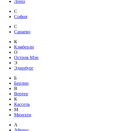
Линц
С
София
С
Сараево
К
Кэмберли
О
Остров Мэн
Э
Эдинбург
Б
Берлин
В
Вертер
К
Кассель
М
Мюнхен
А
Афины