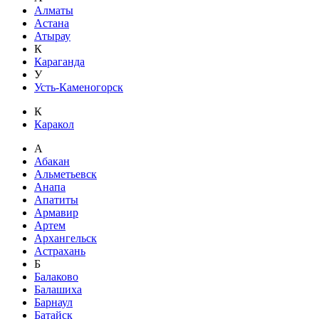
Алматы
Астана
Атырау
К
Караганда
У
Усть-Каменогорск
К
Каракол
А
Абакан
Альметьевск
Анапа
Апатиты
Армавир
Артем
Архангельск
Астрахань
Б
Балаково
Балашиха
Барнаул
Батайск