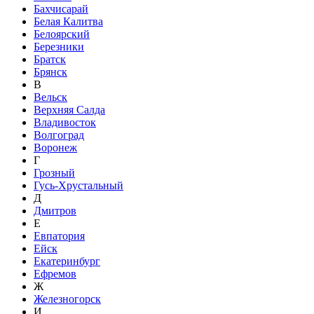
Бахчисарай
Белая Калитва
Белоярский
Березники
Братск
Брянск
В
Вельск
Верхняя Салда
Владивосток
Волгоград
Воронеж
Г
Грозный
Гусь-Хрустальный
Д
Дмитров
Е
Евпатория
Ейск
Екатеринбург
Ефремов
Ж
Железногорск
И