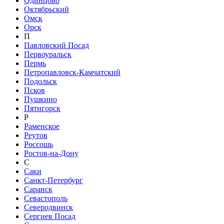
Одинцово
Октябрьский
Омск
Орск
П
Павловский Посад
Первоуральск
Пермь
Петропавловск-Камчатский
Подольск
Псков
Пушкино
Пятигорск
Р
Раменское
Реутов
Россошь
Ростов-на-Дону
С
Саки
Санкт-Петербург
Саранск
Севастополь
Северодвинск
Сергиев Посад