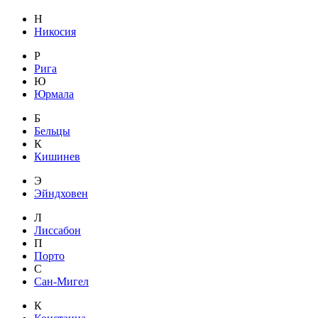
Н
Никосия
Р
Рига
Ю
Юрмала
Б
Бельцы
К
Кишинев
Э
Эйндховен
Л
Лиссабон
П
Порто
С
Сан-Мигел
К