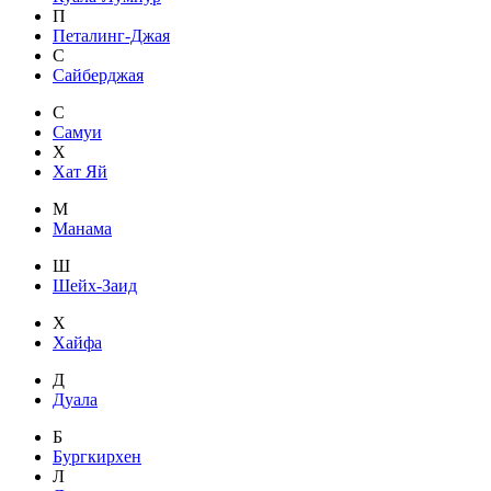
П
Петалинг-Джая
С
Сайберджая
С
Самуи
Х
Хат Яй
М
Манама
Ш
Шейх-Заид
Х
Хайфа
Д
Дуала
Б
Бургкирхен
Л