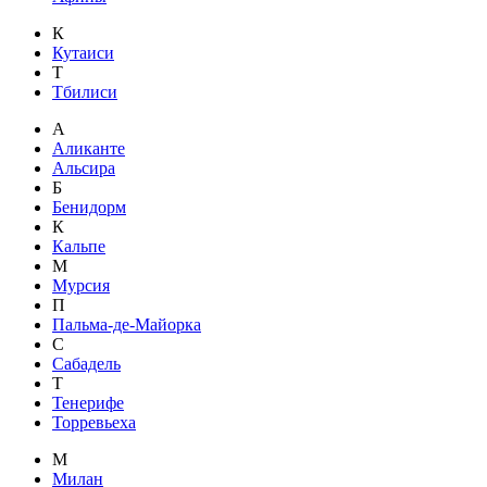
К
Кутаиси
Т
Тбилиси
А
Аликанте
Альсира
Б
Бенидорм
К
Кальпе
М
Мурсия
П
Пальма-де-Майорка
С
Сабадель
Т
Тенерифе
Торревьеха
М
Милан