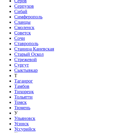
Серов
Серпухов
Сибай
Симферополь
Сланцы
Смоленск
Советск
Сочи
Ставрополь
Станица Каневская
Старый Оскол
Стрежевой
Сургут
Сыктывкар
Т
Таганрог
Тамбов
Тихорецк
Тольятти
Томск
Тюмень
У
Ульяновск
Усинск
Уссурийск