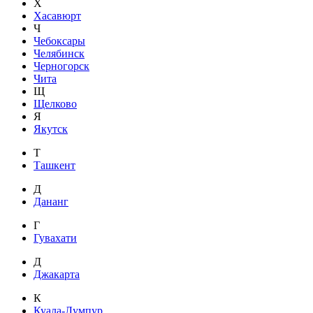
Х
Хасавюрт
Ч
Чебоксары
Челябинск
Черногорск
Чита
Щ
Щелково
Я
Якутск
Т
Ташкент
Д
Дананг
Г
Гувахати
Д
Джакарта
К
Куала-Лумпур