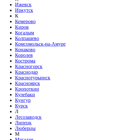
Ижевск
Иркутск
К
Кемерово
Киров
Когалым
Колпашево
Комсомольск-на-Амуре
Конаково
Королев
Кострома
Красногорск
Краснодар
Краснотурьинск
Красноярск
Кропоткин
Кулебаки
Кунгур
Курск
Л
Лесозаводск
Липецк
Люберцы
М
Магадан